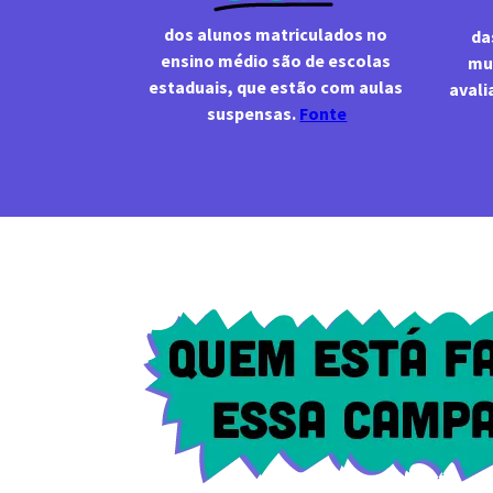
dos alunos matriculados no 
da
ensino médio são de escolas 
mu
estaduais, que estão com aulas 
avali
suspensas. 
Fonte