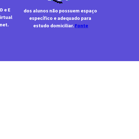
dos alunos não possuem espaço 
rtual 
específico e adequado para 
sem nenhum acesso à internet. 
estudo domiciliar. 
Fonte