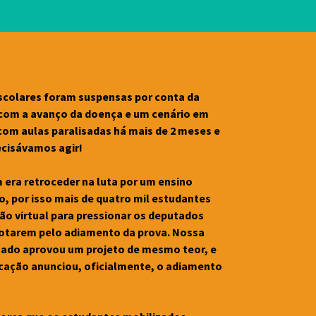
scolares foram suspensas por conta da 
com a avanço da doença e um cenário em 
 com aulas paralisadas há mais de 2 meses e 
ecisávamos agir! 
era retroceder na luta por um ensino 
o, por isso mais de quatro mil estudantes 
o virtual para pressionar os deputados 
votarem pelo adiamento da prova. Nossa 
enado aprovou um projeto de mesmo teor, e 
ucação anunciou, oficialmente, o adiamento 