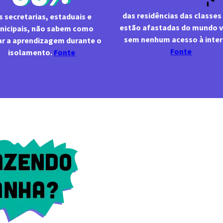
 das residências das classes D e E 
s secretarias, estaduais e 
estão afastadas do mundo vi
nicipais, não sabem como 
ar a aprendizagem durante o 
Fonte
isolamento. 
Fonte